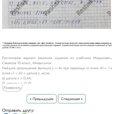
Рассмотрим вариант решения задания из учебника Мордкович,
Семенов 10 класс, Мнемозина:
Найдите приращение функции у = 4х при переходе от точки х0 = 1 к
точке х1 = х0 + дельта х, если:
a) дельта х = 0,44;
б) дельта х = -0,19;
Развернуть
в) дельта х = 0,21;
г) дельта х = 0,1025.
« Предыдущее
Следующее »
*Текст задания приводится исключительно в образовательных целях
для более полного понимания решения.
Отправить другу: