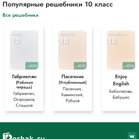
Популярные решебники 10 класс
Все решебники
Химия
Биология
Английский
10
10
10
2025
2022
2018
уч.
уч.
уч.
Габриелян
Пасечник
Enjoy
(Рабочая
(Углубленный)
English
тетрадь)
Пасечник,
Биболетова,
Габриелян,
Каменский,
Бабушис
Остроумов,
Рубцов
Сладков