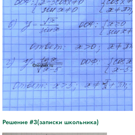
Решение #3(записки школьника)