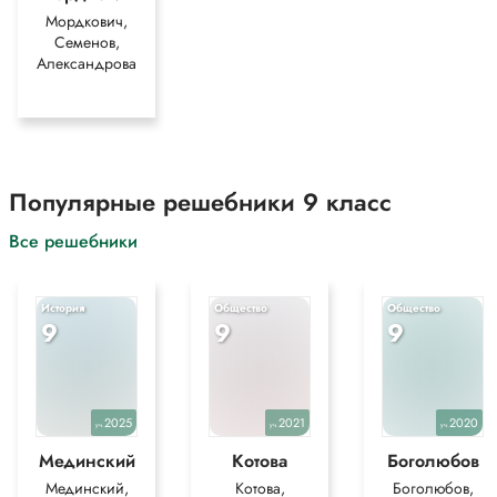
Мордкович,
Семенов,
Александрова
Популярные решебники 9 класс
Все решебники
История
Общество
Общество
9
9
9
2025
2021
2020
уч.
уч.
уч.
Мединский
Котова
Боголюбов
Мединский,
Котова,
Боголюбов,