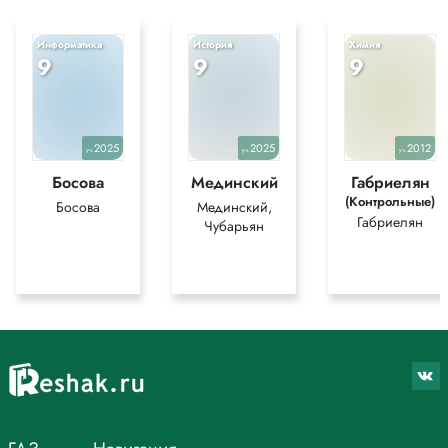
Информатика
История
Химия
9
9
9
2025
2025
2012
уч.
уч.
уч.
Босова
Мединский
Габриелян
(Контрольные)
Босова
Мединский,
Габриелян
Чубарьян