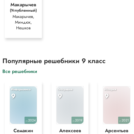
Макарычев
(Углубленный)
Макарычев,
Миндюк,
Нешков
Популярные решебники 9 класс
Все решебники
Информатика
География
История
9
9
9
2024
2019
2021
уч.
уч.
уч.
Семакин
Алексеев
Арсентьев