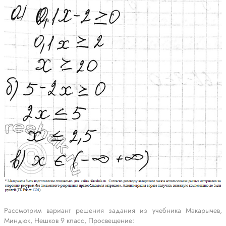
Рассмотрим вариант решения задания из учебника Макарычев,
Миндюк, Нешков 9 класс, Просвещение: