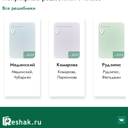
Все решебники
История
Английский
Химия
9
9
9
2025
2019
2016
уч.
уч.
уч.
Мединский
Комарова
Рудзитис
Мединский,
Комарова,
Рудзитис,
Чубарьян
Ларионова
Фельдман