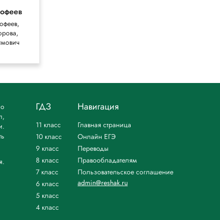
офеев
Лукашик
7-9 класс
офеев,
орова,
Лукашик, Иванова
имович
ГДЗ
Навигация
но
л,
11 класс
Главная страница
и.
ть
10 класс
Онлайн ЕГЭ
9 класс
Переводы
8 класс
Правообладателям
я.
7 класс
Пользовательское соглашение
admin@reshak.ru
6 класс
5 класс
4 класс