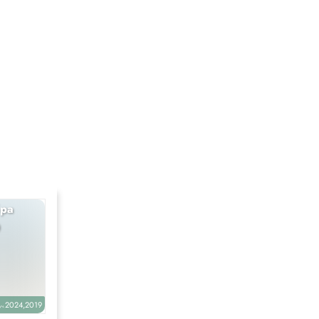
ра
Физика
9
7-9
2024,2019
2026,2016
уч.
уч.