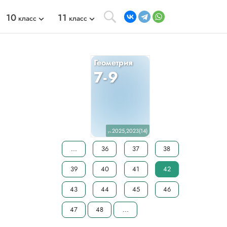
10
11
класс
класс
Геометрия
7-9
2025,2023(14)
уч.
...
36
37
38
39
40
41
42
43
44
45
46
47
48
...