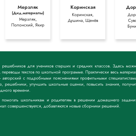
Мерзляк
Коринская
Дор
(Дид.материалы)
Коринская,
Дор
Мерзляк,
Душина, Щенёв
Сув
Полонский, Якир
Бун
к решебников для учеников старших и средних классов. Здесь мож
 переводы текстов по школьной программе. Практически весь материа
— авторский с подробными пояснениями профильными специалистам
дз, решебники, улучшить школьные оценки, повысить знания, получи
дного времени.
а: помогать школьникам и родителям в решении домашнего задани
риал совершенствуется, добавляются новые сборники решений.