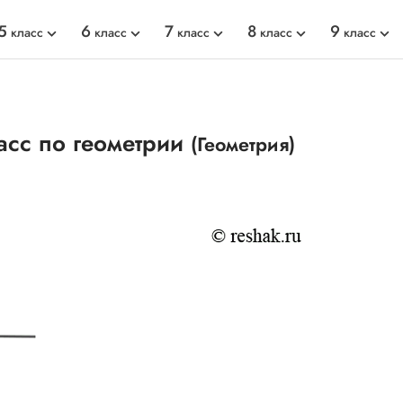
5
6
7
8
9
класс
класс
класс
класс
класс
асс по геометрии
(Геометрия)