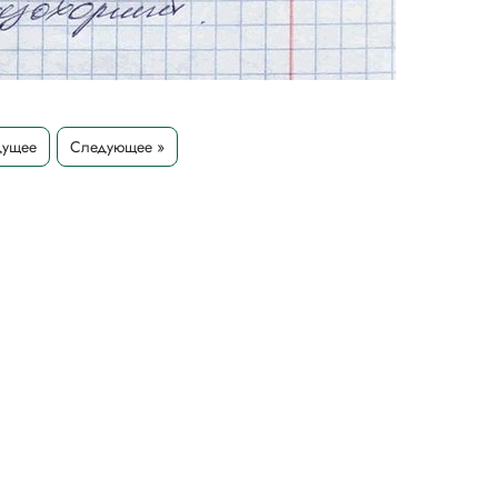
дущее
Следующее »