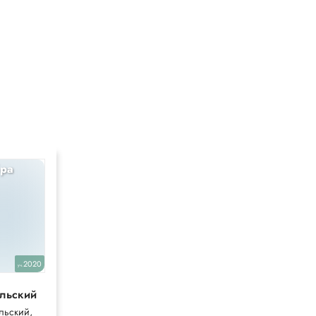
ра
Английский
10
2020
2018
уч.
уч.
льский
Enjoy English
льский,
Биболетова,