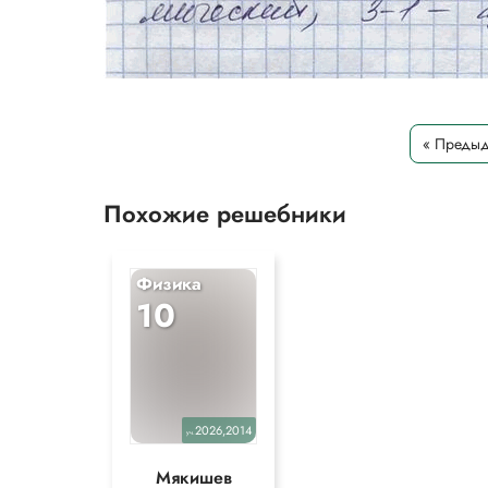
« Преды
Похожие решебники
Физика
10
2026,2014
уч.
Мякишев