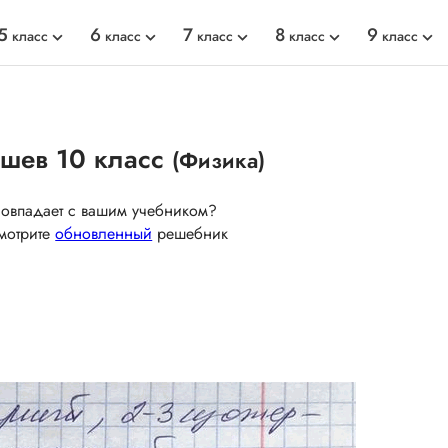
5
6
7
8
9
класс
класс
класс
класс
класс
ишев 10 класс
(Физика)
совпадает с вашим учебником?
мотрите
обновленный
решебник