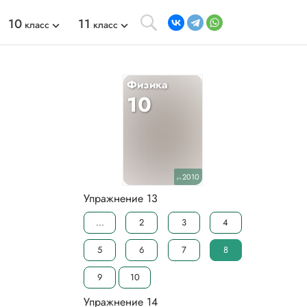
10
11
класс
класс
Физика
10
2010
уч.
Упражнение 13
...
2
3
4
5
6
7
8
9
10
Упражнение 14