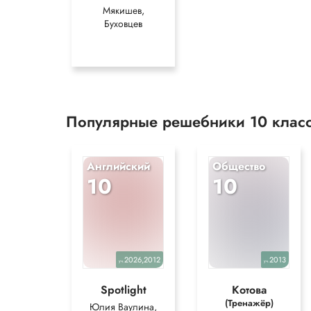
Мякишев,
Буховцев
Популярные решебники 10 клас
Английский
Общество
10
10
2026,2012
2013
уч.
уч.
Spotlight
Котова
(Тренажёр)
Юлия Ваулина,