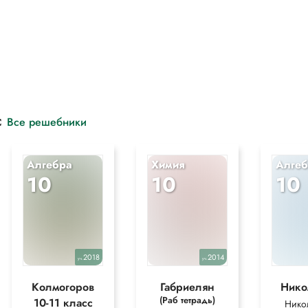
с
Все решебники
Алгебра
Химия
Алгеб
10
10
10
2018
2014
уч.
уч.
Колмогоров
Габриелян
Нико
(Раб тетрадь)
10-11 класс
Нико