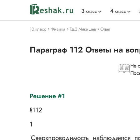
3
4
класс
класс
10 класс
Физика
ГДЗ Мякишев
Ответ
Параграф 112 Ответы на во
Не 
Пос
Решение #1