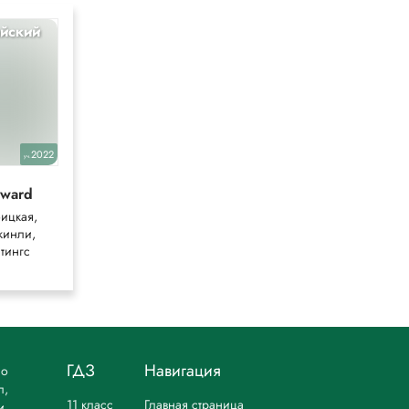
йский
Биология
10
2022
2023
уч.
уч.
rward
Каменский
ицкая,
Пасечник,
кинли,
Касперская,
тингс
Сивоглазов
ГДЗ
Навигация
но
л,
11 класс
Главная страница
и.