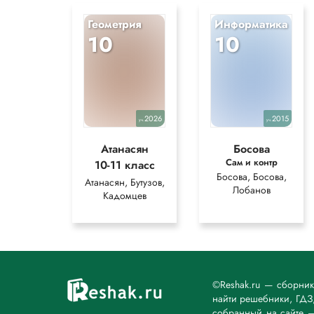
Геометрия
Информатика
10
10
2026
2015
уч.
уч.
Атанасян
Босова
Сам и контр
10-11 класс
Босова, Босова,
Атанасян, Бутузов,
Лобанов
Кадомцев
©Reshak.ru — сборни
найти решебники, ГДЗ,
собранный на сайте 