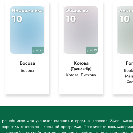
Информатика
Общество
Англи
10
10
10
2025
2013
уч.
уч.
Босова
Котова
Fo
(Тренажёр)
Босова
Верб
Котова, Лискова
Мак
Хас
к решебников для учеников старших и средних классов. Здесь мож
 переводы текстов по школьной программе. Практически весь материа
— авторский с подробными пояснениями профильными специалистам