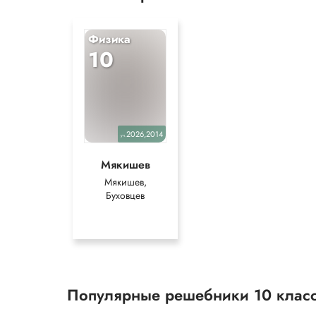
Физика
10
2026,2014
уч.
Мякишев
Мякишев,
Буховцев
Популярные решебники 10 клас