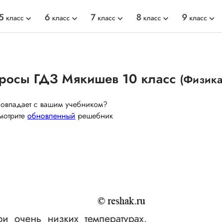
5
6
7
8
9
класс
класс
класс
класс
класс
просы ГДЗ Мякишев 10 класс
(Физика
совпадает с вашим учебником?
мотрите
обновленный
решебник