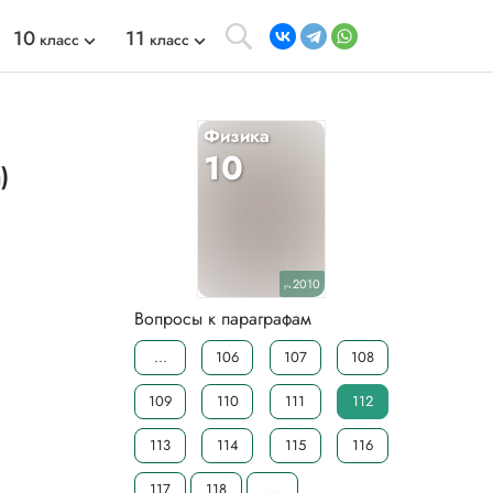
10
11
класс
класс
Физика
10
)
2010
уч.
Вопросы к параграфам
...
106
107
108
109
110
111
112
113
114
115
116
117
118
...