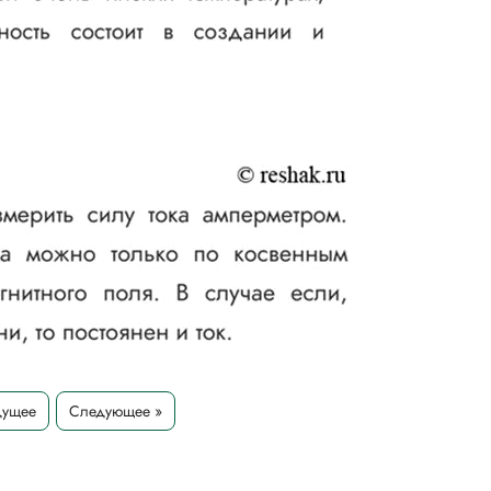
дущее
Следующее »