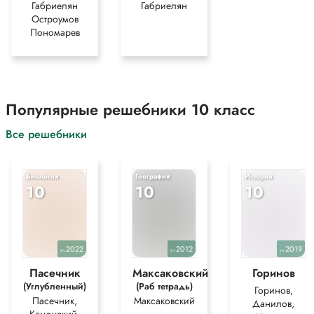
Габриелян
Габриелян
Остроумов
Пономарев
Популярные решебники 10 класс
Все решебники
Биология
География
История
10
10
10
2022
2012
2019
уч.
уч.
уч.
Пасечник
Максаковский
Горинов
(Углубленный)
(Раб тетрадь)
Горинов,
Пасечник,
Максаковский
Данилов,