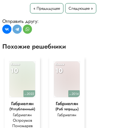
« Предыдущее
Следующее »
Отправить другу:
Похожие решебники
Химия
Химия
10
10
2022
2014
уч.
уч.
Габриелян
Габриелян
(Углубленный)
(Раб тетрадь)
Габриелян
Габриелян
Остроумов
Пономарев