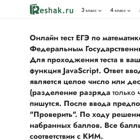
3
4
класс
класс
Онлайн тест ЕГЭ по математик
Федеральным Государственн
Для проходжения теста в ва
функция JavaScript. Ответ вв
является целое число или де
(разделение разряда
только
ч
пишутся. После ввода предпо
"Проверить". По ходу решен
набранных баллов. Все балл
соответствии с КИМ.