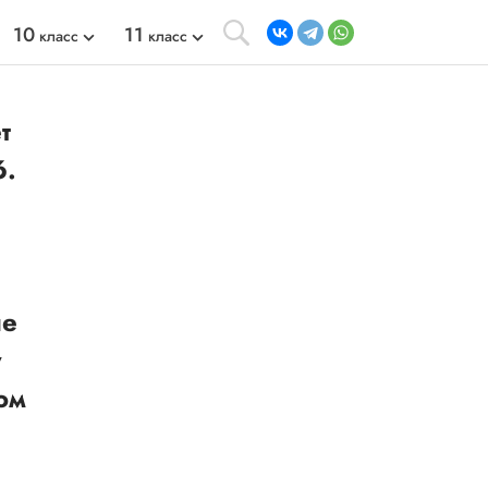
10
11
класс
класс
т
6.
не
у
ом