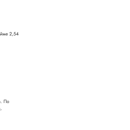
юйме 2,54
а. По
,