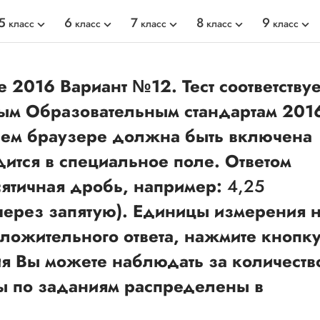
5
6
7
8
9
класс
класс
класс
класс
класс
е 2016 Вариант №12. Тест соответствуе
ым Образовательным стандартам 201
шем браузере должна быть включена
одится в специальное поле. Ответом
сятичная дробь, например:
4,25
ерез запятую). Единицы измерения 
ложительного ответа, нажмите кнопк
ия Вы можете наблюдать за количеств
ы по заданиям распределены в