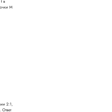
t в
точки М
ии 2:1,
 Ответ