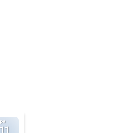
ра
Химия
-11
10-11