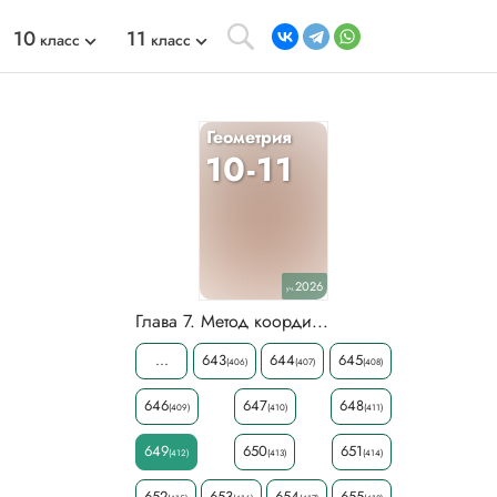
10
11
класс
класс
Геометрия
10-11
2026
уч.
Глава 7. Метод коорди...
...
643
644
645
(406)
(407)
(408)
646
647
648
(409)
(410)
(411)
649
650
651
(412)
(413)
(414)
652
653
654
655