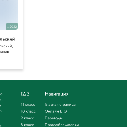
2022
2025
уч.
уч.
льский
Габриелян
(Рабочая тетрадь)
льский,
Габриелян,
тапов
Остроумов,
Сладков
ГДЗ
Навигация
но
л,
11 класс
Главная страница
и.
ть
10 класс
Онлайн ЕГЭ
9 класс
Переводы
8 класс
Правообладателям
я.