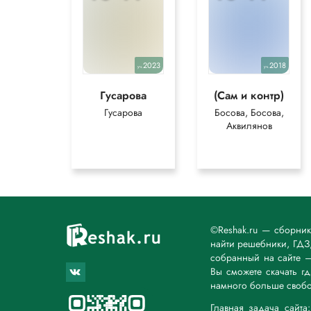
2023
2018
уч.
уч.
Гусарова
(Сам и контр)
Гусарова
Босова, Босова,
Аквилянов
©Reshak.ru — сборни
найти решебники, ГДЗ,
собранный на сайте 
Вы сможете скачать г
намного больше свобо
Главная задача сайт