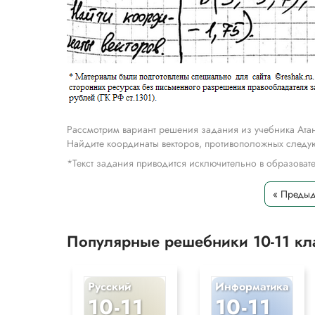
Рассмотрим вариант решения задания из учебника Атан
Найдите координаты векторов, противоположных следующим ве
*Текст задания приводится исключительно в образова
« Преды
Популярные решебники 10-11 к
Русский
Информатика
10-11
10-11