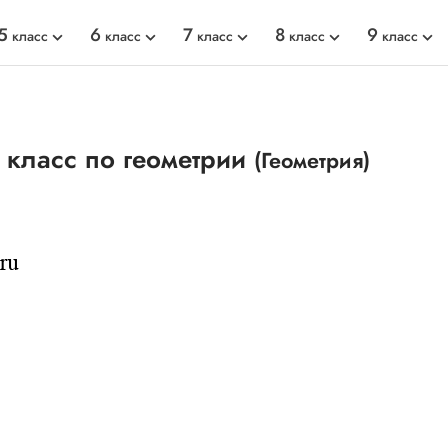
5
6
7
8
9
класс
класс
класс
класс
класс
 класс по геометрии
(Геометрия)