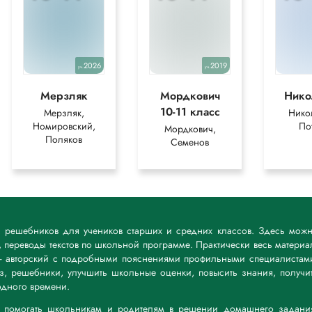
2026
2019
уч.
уч.
Мерзляк
Мордкович
Нико
10-11 класс
Мерзляк,
Нико
Номировский,
По
Мордкович,
Поляков
Семенов
к решебников для учеников старших и средних классов. Здесь мож
 переводы текстов по школьной программе. Практически весь материа
— авторский с подробными пояснениями профильными специалистам
дз, решебники, улучшить школьные оценки, повысить знания, получи
дного времени.
а: помогать школьникам и родителям в решении домашнего задани