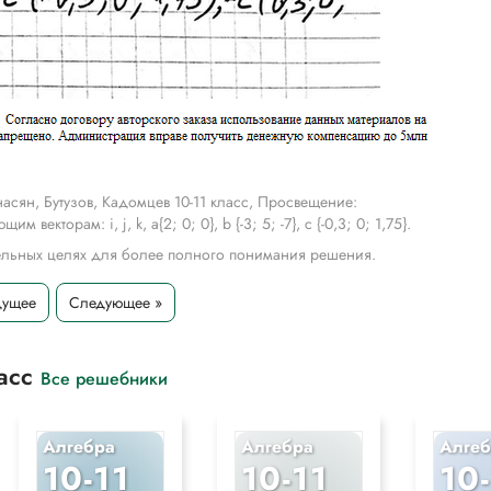
асян, Бутузов, Кадомцев 10-11 класс, Просвещение:
кторам: i, j, k, a{2; 0; 0}, b {-3; 5; -7}, с {-0,3; 0; 1,75}.
тельных целях для более полного понимания решения.
дущее
Следующее »
ласс
Все решебники
Алгебра
Алгебра
Алгеб
10-11
10-11
10