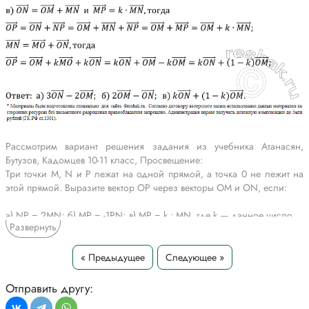
Рассмотрим вариант решения задания из учебника Атанасян,
Бутузов, Кадомцев 10-11 класс, Просвещение:
Три точки M, N и P лежат на одной прямой, а точка 0 не лежит на
этой прямой. Выразите вектор OP через векторы OM и ON, если:
а) NP = 2MN; б) MP = -1PN; в) MP = k • MN, где k — данное число.
Развернуть
*Текст задания приводится исключительно в образовательных целях
для более полного понимания решения.
« Предыдущее
Следующее »
Отправить другу: