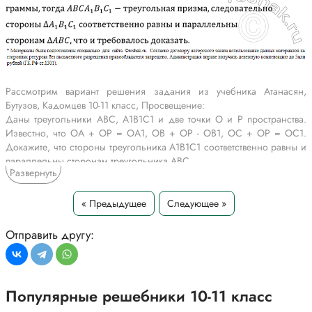
Рассмотрим вариант решения задания из учебника Атанасян,
Бутузов, Кадомцев 10-11 класс, Просвещение:
Даны треугольники ABC, A1B1C1 и две точки O и P пространства.
Известно, что OA + OP = OA1, OB + OP - OB1, OC + OP = OC1.
Докажите, что стороны треугольника A1B1C1 соответственно равны и
параллельны сторонам треугольника ABC.
Развернуть
*Текст задания приводится исключительно в образовательных целях
для более полного понимания решения.
« Предыдущее
Следующее »
Отправить другу:
Популярные решебники 10-11 класс