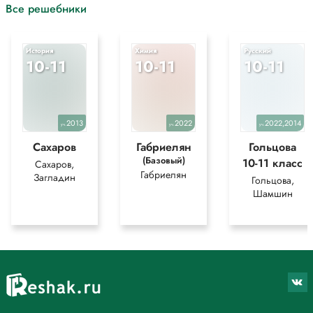
Все решебники
История
Химия
Русский
10-11
10-11
10-11
2013
2022
2022,2014
уч.
уч.
уч.
Сахаров
Габриелян
Гольцова
(Базовый)
10-11 класс
Сахаров,
Габриелян
Загладин
Гольцова,
Шамшин