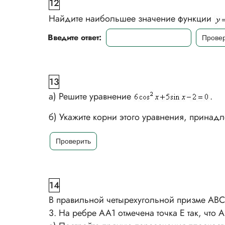
12
Найдите наибольшее значение функции
Введите ответ:
13
а) Решите уравнение
.
б) Укажите корни этого уравнения, принад
14
В правильной четырехугольной призме ABC
3. На ребре AA1 отмечена точка E так, что 