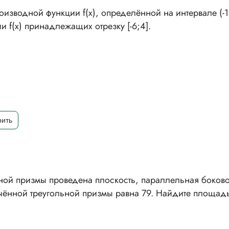
оизводной функции f(x), определённой на интервале (-1
 f(x) принадлежащих отрезку [-6;4].
ной призмы проведена плоскость, параллельная боков
чённой треугольной призмы равна 79. Найдите площад