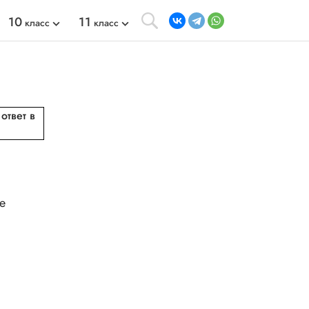
10
11
класс
класс
ответ в
е