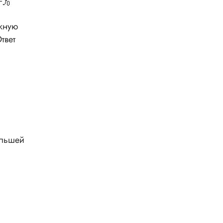
ожную
твет
ольшей