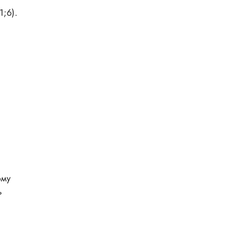
1;6).
ому
ь