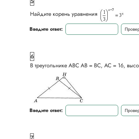
5
Найдите корень уравнения
Введите ответ:
6
В треугольнике ABC АВ = ВС, АС = 16, высо
Введите ответ:
7