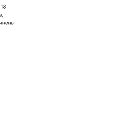
 18
в,
динены