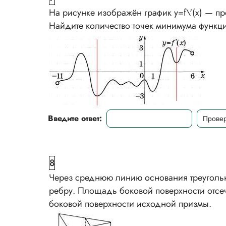
На рисунке изображён график у=f\'(x) — пр
Найдите количество точек минимума функции
Введите ответ:
8
Через среднюю линию основания треуголь
ребру. Площадь боковой поверхности отсе
боковой поверхности исходной призмы.