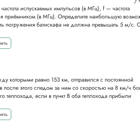
 частота испускаемых импульсов (в МГц), f — частота
мая приёмником (в МГц). Определите наибольшую возм
сть погружения батискафа не должна превышать 5 м/с. О
жду которыми равно 153 км, отправился с постоянной
ов после этого следом за ним со скоростью на 8 км/ч б
го теплохода, если в пункт В оба теплохода прибыли